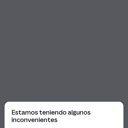
Comienzo del diálogo
Estamos teniendo algunos
inconvenientes